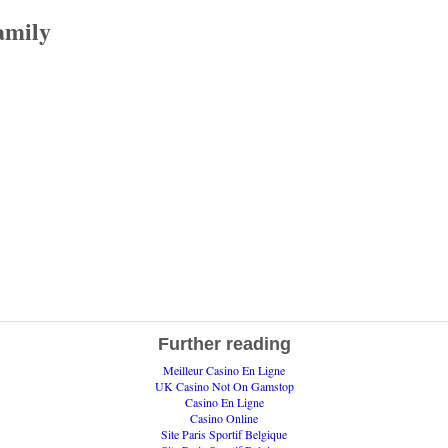
Family
Further reading
Meilleur Casino En Ligne
UK Casino Not On Gamstop
Casino En Ligne
Casino Online
Site Paris Sportif Belgique