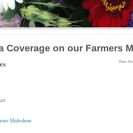
a Coverage on our Farmers M
es
Photo: Da
ket
hoto Slideshow