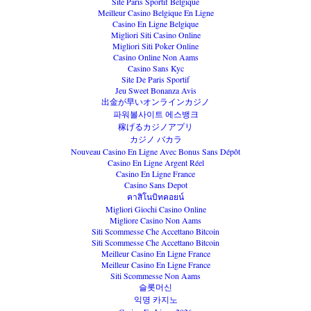
Site Paris Sportif Belgique
Meilleur Casino Belgique En Ligne
Casino En Ligne Belgique
Migliori Siti Casino Online
Migliori Siti Poker Online
Casino Online Non Aams
Casino Sans Kyc
Site De Paris Sportif
Jeu Sweet Bonanza Avis
出金が早いオンラインカジノ
파워볼사이트 에스뱅크
稼げるカジノアプリ
カジノ バカラ
Nouveau Casino En Ligne Avec Bonus Sans Dépôt
Casino En Ligne Argent Réel
Casino En Ligne France
Casino Sans Depot
คาสิโนบิทคอยน์
Migliori Giochi Casino Online
Migliore Casino Non Aams
Siti Scommesse Che Accettano Bitcoin
Siti Scommesse Che Accettano Bitcoin
Meilleur Casino En Ligne France
Meilleur Casino En Ligne France
Siti Scommesse Non Aams
슬롯머신
익명 카지노