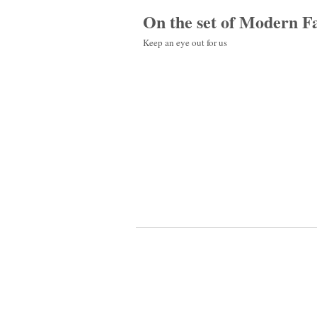
On the set of Modern 
Keep an eye out for us