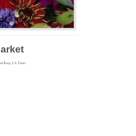
arket
vid Karp, LA Times